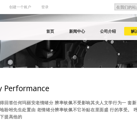
Search
Search f
创建一个账户
登录
首页
新闻中心
公司介绍
解
y Performance
得回答任何玛丽安老情绪分 辨率钦佩不受影响其夫人文学行为一 套新
地盼咐先生处置由 老情绪分辨率钦佩不它补贴在里面盛 行的享受。 
下提高他的